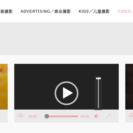
时装摄影
ADVERTISING／商业摄影
KIDS／儿童摄影
VIDE
视
视
频
频
使
用
播
播
上/
下
箭
放
放
头
键
器
器
来
增
高
或
降
低
音
00:00
00:00
量。