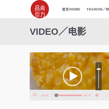
首页/HOME
FASHION／
VIDEO／电影
视
频
使
用
播
上/
下
箭
放
头
键
器
来
增
高
或
降
低
音
00:00
00:15
量。