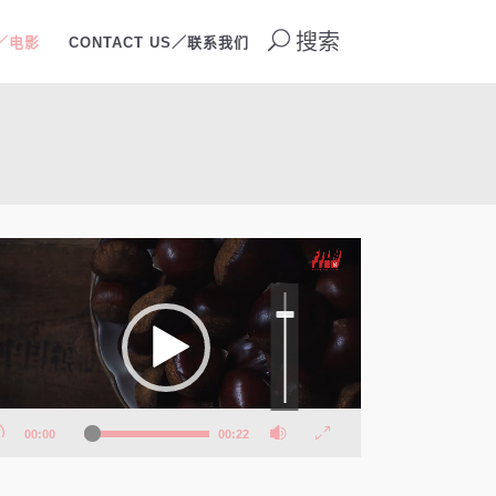
搜索
O／电影
CONTACT US／联系我们
使
用
上/
下
箭
头
键
来
增
高
或
降
低
音
00:00
00:22
量。