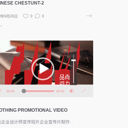
INESE CHESTUNT-2
19年9月26日
0
0
阅读更多
使
用
上/
下
箭
头
键
来
增
高
或
降
低
音
00:00
00:40
量。
OTHING PROMOTIONAL VIDEO
装企业设计师宣传短片企业宣传片制作...