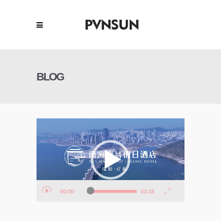
BLOG
视
频
播
放
器
00:00
03:16