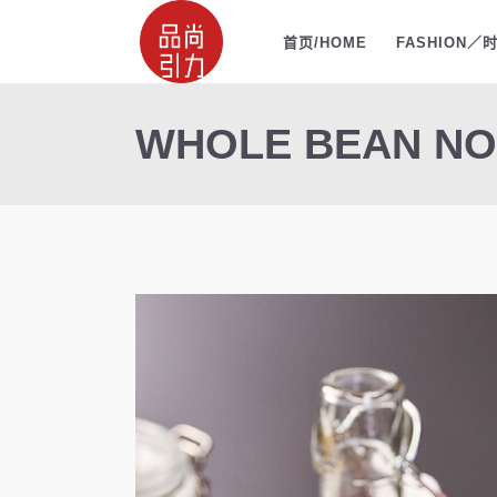
首页/HOME
FASHION／
WHOLE BEAN N