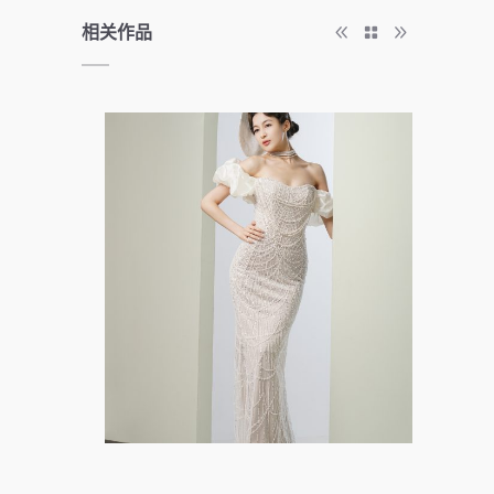
相关作品
Formal wear photography
Branding